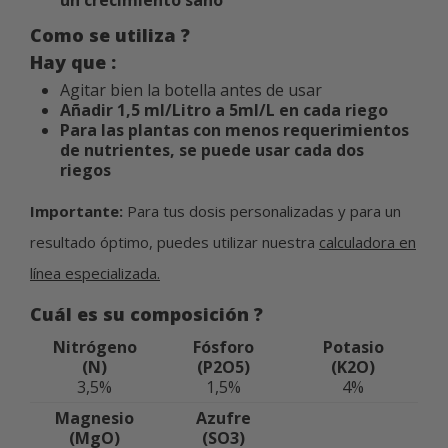
un crecimiento sano
Como se utiliza ?
Hay que :
Agitar bien la botella antes de usar
Añadir 1,5 ml/Litro a 5ml/L en cada riego
Para las plantas con menos requerimientos
de nutrientes, se puede usar cada dos
riegos
Importante:
Para tus dosis personalizadas y para un
resultado óptimo, puedes utilizar nuestra
calculadora en
línea especializada.
Cuál es su composición ?
Nitrógeno
Fósforo
Potasio
(N)
(P2O5)
(K2O)
3,5%
1,5%
4%
Magnesio
Azufre
(MgO)
(SO3)