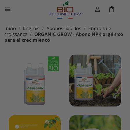
person
shopping_bag

Inicio
Engrais
Abonos líquidos
Engrais de
croissance
ORGANIC GROW - Abono NPK orgánico
para el crecimiento