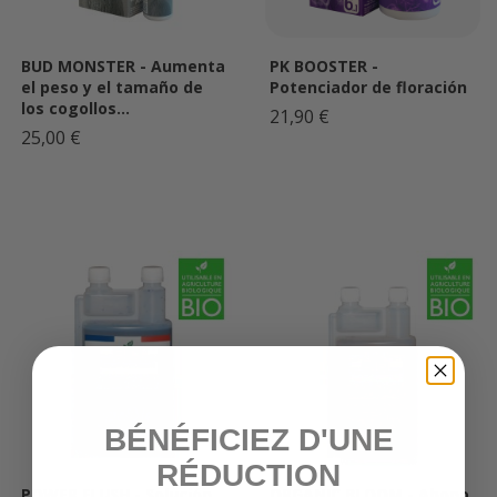
BUD MONSTER - Aumenta
PK BOOSTER -
el peso y el tamaño de
Potenciador de floración
los cogollos...
21,90 €
25,00 €
BÉNÉFICIEZ D'UNE
RÉDUCTION
POWER FLUSH - Solución
ORGANIC BLOOM - Abono