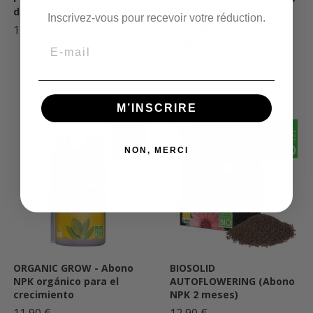
de enjuague
NPK orgánico para la
Inscrivez-vous pour recevoir votre réduction.
floración
12,90 €
11,90 €
Email
M’INSCRIRE
NON, MERCI
ORGANIC GROW - Abono
BIOSOLID
NPK orgánico para el
AUTOFLOWERING (Abono
crecimiento
NPK 2 meses)