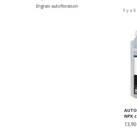
Engrais autofloraison
Il y a 8
AUTO 
NPK c
13,90