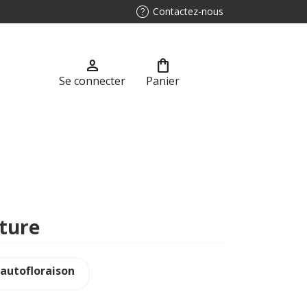
help
Contactez-nous
person
shopping_bag
Se connecter
Panier
lture
 autofloraison