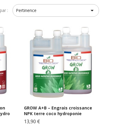

par :
Pertinence
son
GROW A+B – Engrais croissance
hydro
NPK terre coco hydroponie
13,90 €