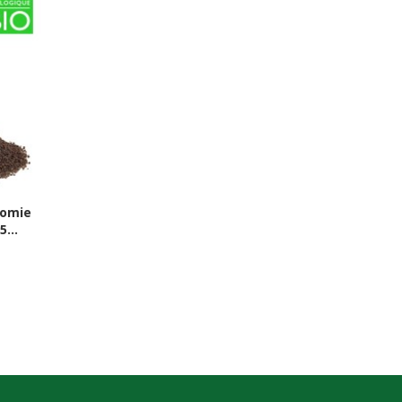
nomie
...