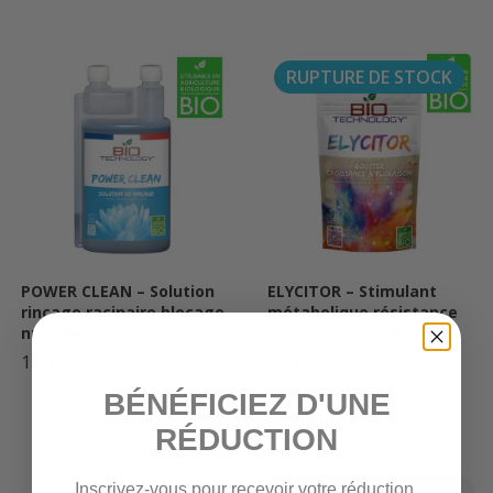
RUPTURE DE STOCK
POWER CLEAN – Solution
ELYCITOR – Stimulant
rinçage racinaire blocage
métabolique résistance
nutriments
chaleur assimilation
12,90 €
16,90 €
BÉNÉFICIEZ D'UNE
RÉDUCTION
Inscrivez-vous pour recevoir votre réduction.