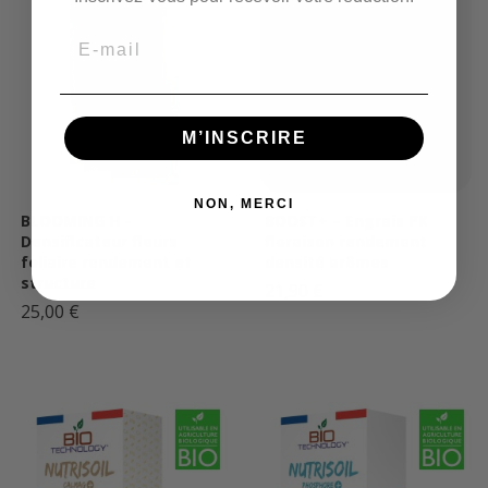
Email
M’INSCRIRE
NON, MERCI
BLOOMING H –
BOOST+ – Engrais PK
Densificateur fleurs
floraison rendement
foliaire rendement et
densité arômes
structure
21,90 €
25,00 €